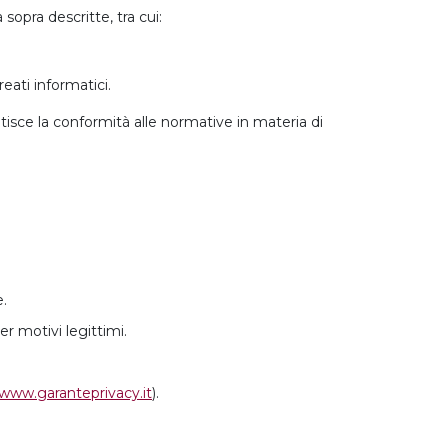
sopra descritte, tra cui:
eati informatici.
tisce la conformità alle normative in materia di
e.
r motivi legittimi.
www.garanteprivacy.it
).