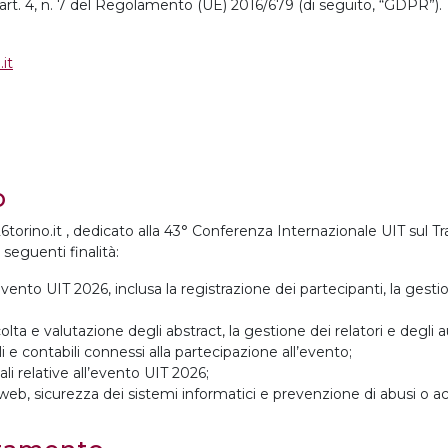
ll’art. 4, n. 7 del Regolamento (UE) 2016/679 (di seguito, “GDPR”).
.it
o
26torino.it , dedicato alla 43° Conferenza Internazionale UIT sul Tr
 seguenti finalità:
ento UIT 2026, inclusa la registrazione dei partecipanti, la gestio
olta e valutazione degli abstract, la gestione dei relatori e degli au
 e contabili connessi alla partecipazione all’evento;
li relative all’evento UIT 2026;
web, sicurezza dei sistemi informatici e prevenzione di abusi o ac