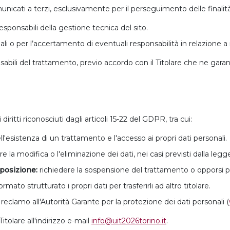
nicati a terzi, esclusivamente per il perseguimento delle finalità 
responsabili della gestione tecnica del sito.
ali o per l’accertamento di eventuali responsabilità in relazione a r
abili del trattamento, previo accordo con il Titolare che ne garan
i diritti riconosciuti dagli articoli 15-22 del GDPR, tra cui:
'esistenza di un trattamento e l'accesso ai propri dati personali.
e la modifica o l'eliminazione dei dati, nei casi previsti dalla legg
pposizione:
richiedere la sospensione del trattamento o opporsi pe
rmato strutturato i propri dati per trasferirli ad altro titolare.
eclamo all'Autorità Garante per la protezione dei dati personali (
 Titolare all'indirizzo e-mail
info@uit2026torino.it
.