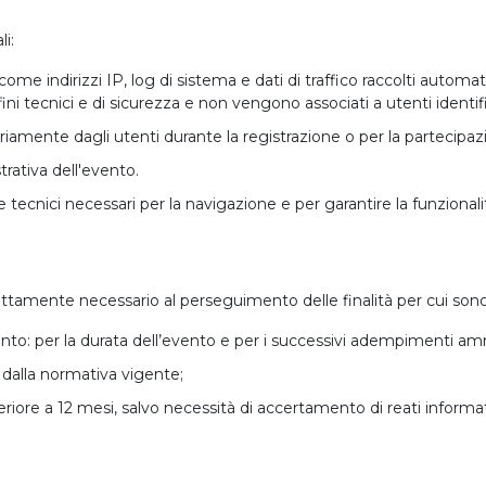
li:
ome indirizzi IP, log di sistema e dati di traffico raccolti automa
ni tecnici e di sicurezza e non vengono associati a utenti identific
ariamente dagli utenti durante la registrazione o per la partecipaz
rativa dell'evento.
e tecnici necessari per la navigazione e per garantire la funzionalit
ettamente necessario al perseguimento delle finalità per cui sono r
ento: per la durata dell’evento e per i successivi adempimenti amm
to dalla normativa vigente;
riore a 12 mesi, salvo necessità di accertamento di reati informat