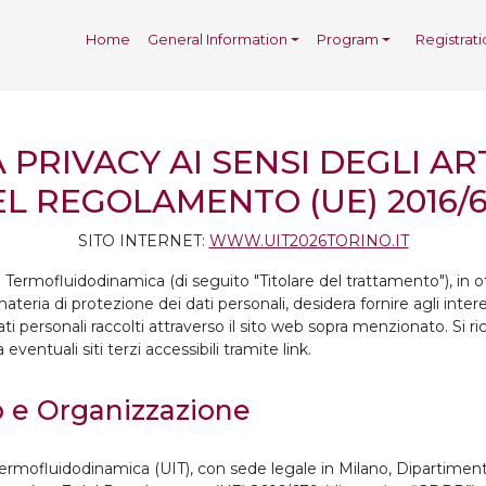
Home
General Information
Program
Registrati
PRIVACY AI SENSI DEGLI ART
L REGOLAMENTO (UE) 2016/
SITO INTERNET:
WWW.UIT2026TORINO.IT
 di Termofluidodinamica (di seguito "Titolare del trattamento"), 
teria di protezione dei dati personali, desidera fornire agli inter
ati personali raccolti attraverso il sito web sopra menzionato. Si ri
entuali siti terzi accessibili tramite link.
o e Organizzazione
i Termofluidodinamica (UIT), con sede legale in Milano, Dipartimen