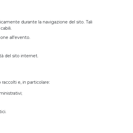
ticamente durante la navigazione del sito. Tali
abili.
ione all'evento.
à del sito internet.
accolti e, in particolare:
inistrativi;
ici.