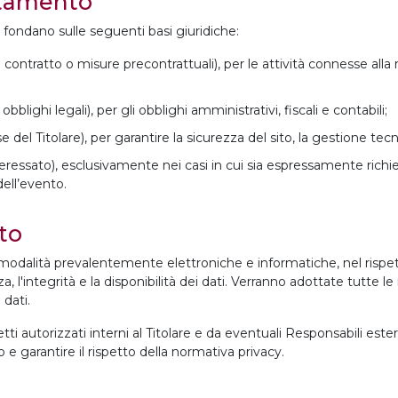
attamento
i fondano sulle seguenti basi giuridiche:
un contratto o misure precontrattuali), per le attività connesse all
bblighi legali), per gli obblighi amministrativi, fiscali e contabili;
se del Titolare), per garantire la sicurezza del sito, la gestione tecn
’interessato), esclusivamente nei casi in cui sia espressamente ric
ell’evento.
to
n modalità prevalentemente elettroniche e informatiche, nel rispe
 l'integrità e la disponibilità dei dati. Verranno adottate tutte le
 dati.
ti autorizzati interni al Titolare e da eventuali Responsabili ester
o e garantire il rispetto della normativa privacy.